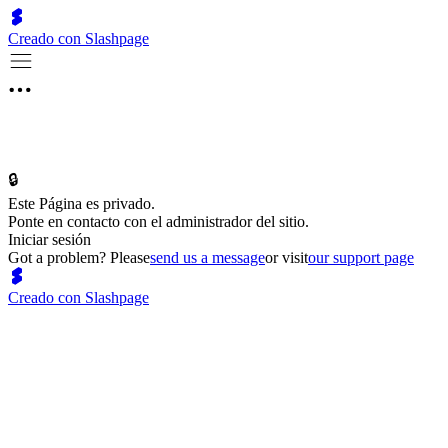
Creado con Slashpage
🔒
Este Página es privado.
Ponte en contacto con el administrador del sitio.
Iniciar sesión
Got a problem? Please
send us a message
or visit
our support page
Creado con Slashpage