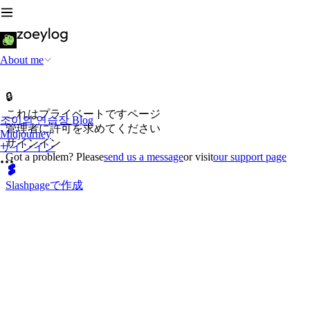
About me
🔒
これはプライベートですページ
조이의 연습장 Blog
管理者に許可を求めてください
Midjourney
サインイン
サインイン
Got a problem? Please
send us a message
or visit
our support page
Slashpageで作成