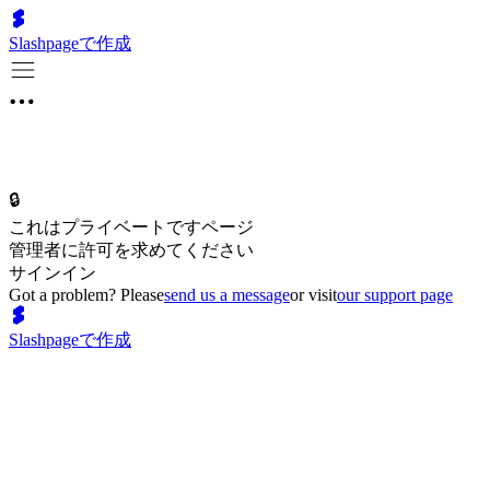
Slashpageで作成
🔒
これはプライベートですページ
管理者に許可を求めてください
サインイン
Got a problem? Please
send us a message
or visit
our support page
Slashpageで作成