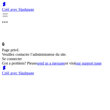
Créé avec Slashpage
🔒
Page privé.
Veuillez contacter l’administrateur du site.
Se connecter
Got a problem? Please
send us a message
or visit
our support page
Créé avec Slashpage