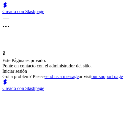
Creado con Slashpage
🔒
Este Página es privado.
Ponte en contacto con el administrador del sitio.
Iniciar sesión
Got a problem? Please
send us a message
or visit
our support page
Creado con Slashpage