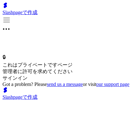
Slashpageで作成
🔒
これはプライベートですページ
管理者に許可を求めてください
サインイン
Got a problem? Please
send us a message
or visit
our support page
Slashpageで作成