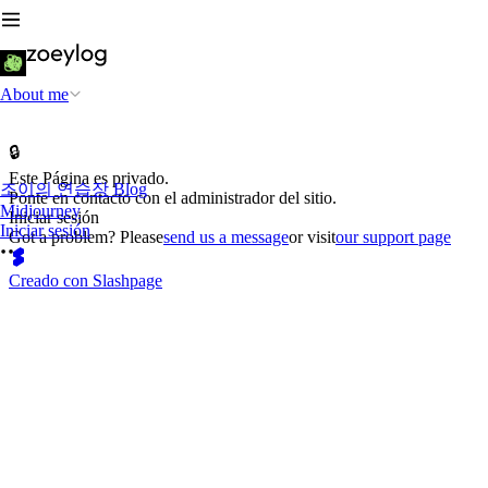
About me
🔒
Este Página es privado.
조이의 연습장 Blog
Ponte en contacto con el administrador del sitio.
Midjourney
Iniciar sesión
Iniciar sesión
Got a problem? Please
send us a message
or visit
our support page
Creado con Slashpage