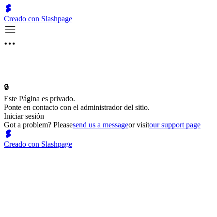
Creado con Slashpage
🔒
Este Página es privado.
Ponte en contacto con el administrador del sitio.
Iniciar sesión
Got a problem? Please
send us a message
or visit
our support page
Creado con Slashpage