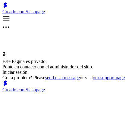
Creado con Slashpage
🔒
Este Página es privado.
Ponte en contacto con el administrador del sitio.
Iniciar sesión
Got a problem? Please
send us a message
or visit
our support page
Creado con Slashpage