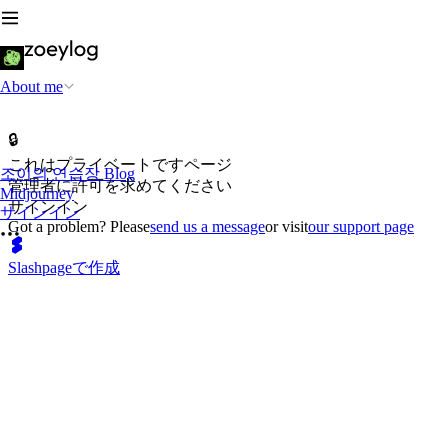
About me
🔒
これはプライベートですページ
조이의 연습장 Blog
管理者に許可を求めてください
Midjourney
サインイン
サインイン
Got a problem? Please
send us a message
or visit
our support page
Slashpageで作成