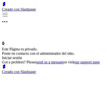
Creado con Slashpage
🔒
Este Página es privado.
Ponte en contacto con el administrador del sitio.
Iniciar sesión
Got a problem? Please
send us a message
or visit
our support page
Creado con Slashpage