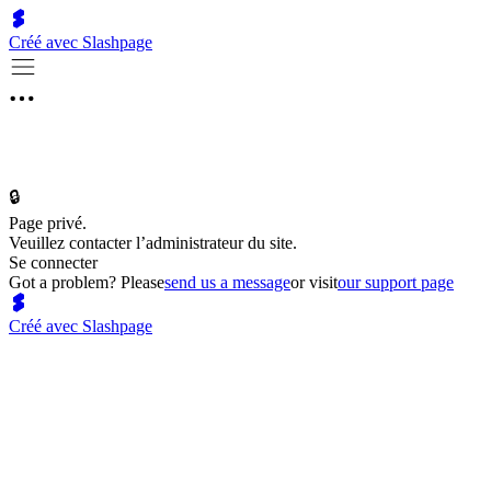
Créé avec Slashpage
🔒
Page privé.
Veuillez contacter l’administrateur du site.
Se connecter
Got a problem? Please
send us a message
or visit
our support page
Créé avec Slashpage