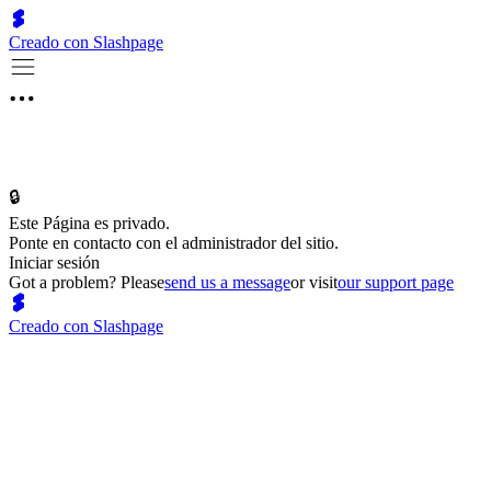
Creado con Slashpage
🔒
Este Página es privado.
Ponte en contacto con el administrador del sitio.
Iniciar sesión
Got a problem? Please
send us a message
or visit
our support page
Creado con Slashpage