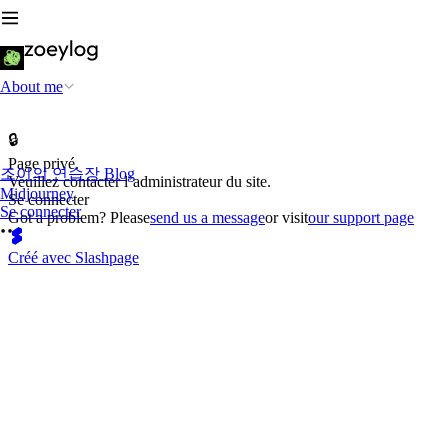
About me
🔒
Page privé.
조이의 연습장 Blog
Veuillez contacter l’administrateur du site.
Midjourney
Se connecter
Se connecter
Got a problem? Please
send us a message
or visit
our support page
Créé avec Slashpage