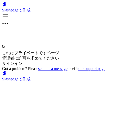
Slashpageで作成
🔒
これはプライベートですページ
管理者に許可を求めてください
サインイン
Got a problem? Please
send us a message
or visit
our support page
Slashpageで作成