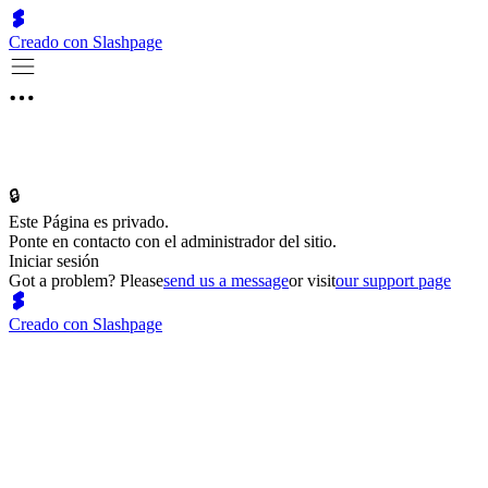
Creado con Slashpage
🔒
Este Página es privado.
Ponte en contacto con el administrador del sitio.
Iniciar sesión
Got a problem? Please
send us a message
or visit
our support page
Creado con Slashpage