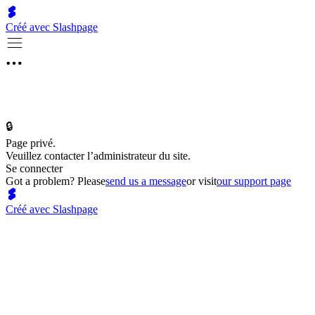
Créé avec Slashpage
🔒
Page privé.
Veuillez contacter l’administrateur du site.
Se connecter
Got a problem? Please
send us a message
or visit
our support page
Créé avec Slashpage