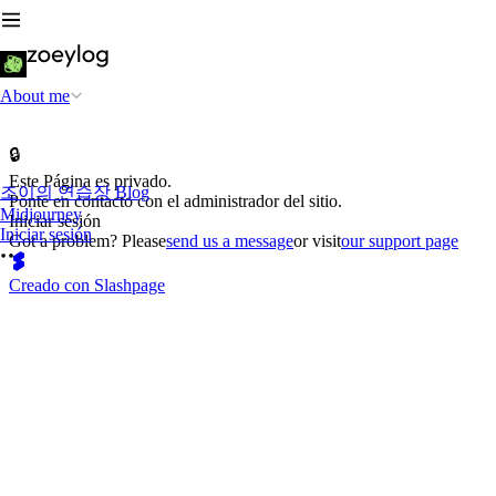
About me
🔒
Este Página es privado.
조이의 연습장 Blog
Ponte en contacto con el administrador del sitio.
Midjourney
Iniciar sesión
Iniciar sesión
Got a problem? Please
send us a message
or visit
our support page
Creado con Slashpage