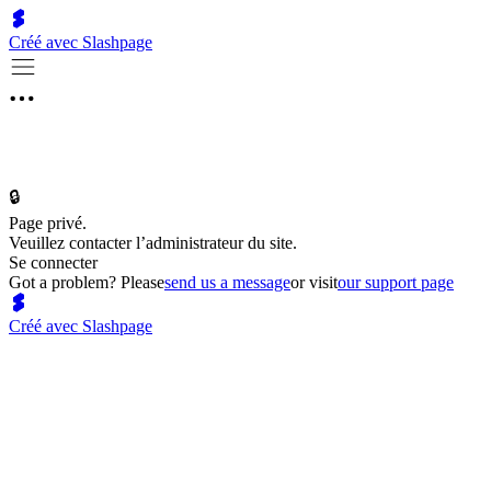
Créé avec Slashpage
🔒
Page privé.
Veuillez contacter l’administrateur du site.
Se connecter
Got a problem? Please
send us a message
or visit
our support page
Créé avec Slashpage