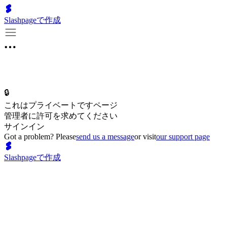
Slashpageで作成
🔒
これはプライベートですページ
管理者に許可を求めてください
サインイン
Got a problem? Please
send us a message
or visit
our support page
Slashpageで作成