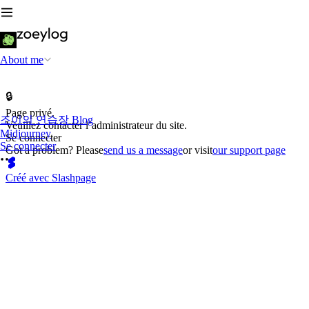
About me
🔒
Page privé.
조이의 연습장 Blog
Veuillez contacter l’administrateur du site.
Midjourney
Se connecter
Se connecter
Got a problem? Please
send us a message
or visit
our support page
Créé avec Slashpage