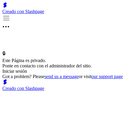
Creado con Slashpage
🔒
Este Página es privado.
Ponte en contacto con el administrador del sitio.
Iniciar sesión
Got a problem? Please
send us a message
or visit
our support page
Creado con Slashpage