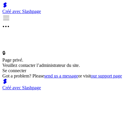
Créé avec Slashpage
🔒
Page privé.
Veuillez contacter l’administrateur du site.
Se connecter
Got a problem? Please
send us a message
or visit
our support page
Créé avec Slashpage