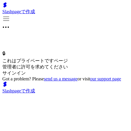
Slashpageで作成
🔒
これはプライベートですページ
管理者に許可を求めてください
サインイン
Got a problem? Please
send us a message
or visit
our support page
Slashpageで作成