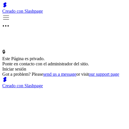
Creado con Slashpage
🔒
Este Página es privado.
Ponte en contacto con el administrador del sitio.
Iniciar sesión
Got a problem? Please
send us a message
or visit
our support page
Creado con Slashpage