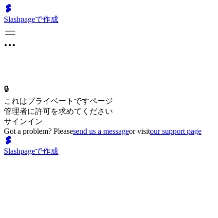
Slashpageで作成
🔒
これはプライベートですページ
管理者に許可を求めてください
サインイン
Got a problem? Please
send us a message
or visit
our support page
Slashpageで作成