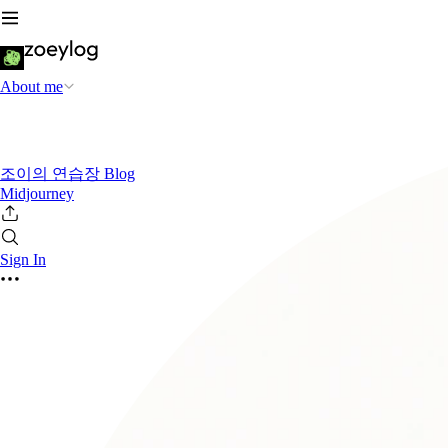
About me
조이의 연습장 Blog
Midjourney
Sign In