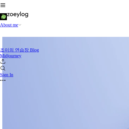
About me
조이의 연습장 Blog
Midjourney
Sign In