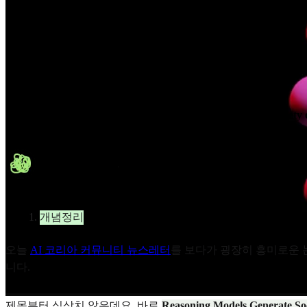
조이의 연습장 (Blog)
AI도 혼자 생각하면 틀린다? 이제는 토론하는 AI 시대 (Society of 
조이
2026년 1월 26일
6달 전
카테고리
개념정리
오늘
AI 코리아 커뮤니티 뉴스레터
를 보다가 굉장히 흥미로운 
니다.
제목부터 심상치 않은데요. 바로
Reasoning Models Genera