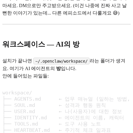
마세요. DM으로만 주고받으세요. (이건 나중에 진짜 사고 날
뻔한 이야기가 있는데... 다른 에피소드에서 다룰게요 😅)
워크스페이스 — AI의 방
설치가 끝나면
라는 폴더가 생겨
~/.openclaw/workspace/
요. 여기가 AI 에이전트의
방
입니다.
안에 들어있는 파일들:
workspace/

├── AGENTS.md      ← 업무 매뉴얼 (일하는 방법, 
├── SOUL.md        ← 성격과 행동 원칙

├── USER.md        ← 나(사용자)에 대한 정보

├── IDENTITY.md    ← 에이전트의 이름, 캐릭터

├── TOOLS.md       ← 도구 사용 노트

├── HEARTBEAT.md   ← 주기적 체크 일과표
