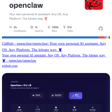
GitHub - openclaw/openclaw: Your own personal AI assistant. Any
OS. Any Platform. The lobster way. 🦞
Your own personal AI assistant. Any OS. Any Platform. The lobster way.
🦞 - openclaw/openclaw
github.com