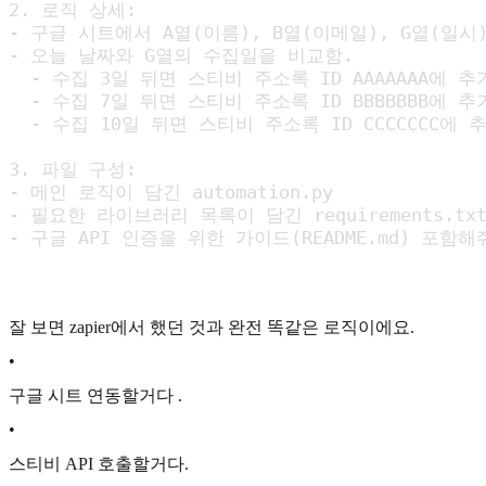
2. 로직 상세:

- 구글 시트에서 A열(이름), B열(이메일), G열(일시
- 오늘 날짜와 G열의 수집일을 비교함.

  - 수집 3일 뒤면 스티비 주소록 ID AAAAAAA에 추가
  - 수집 7일 뒤면 스티비 주소록 ID BBBBBBB에 추가
  - 수집 10일 뒤면 스티비 주소록 ID CCCCCCC에 추
3. 파일 구성:

- 메인 로직이 담긴 automation.py

- 필요한 라이브러리 목록이 담긴 requirements.txt
- 구글 API 인증을 위한 가이드(README.md) 포함해
잘 보면 zapier에서 했던 것과 완전 똑같은 로직이에요.
•
구글 시트 연동할거다 .
•
스티비 API 호출할거다.