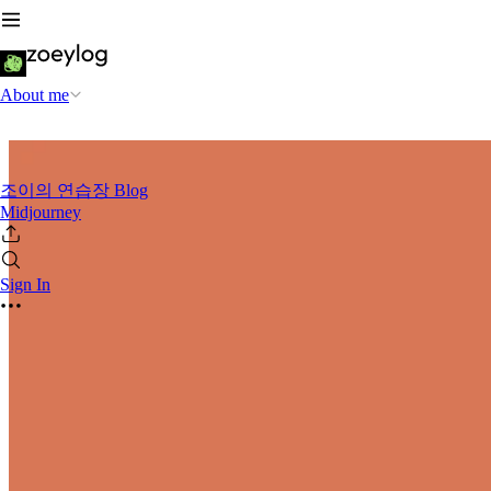
About me
조이의 연습장 Blog
Midjourney
Sign In