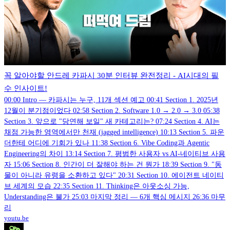
꼭 알아야할 안드레 카파시 30분 인터뷰 완전정리 - AI시대의 필
수 인사이트!
00:00 Intro — 카파시는 누구, 11개 섹션 예고 00:41 Section 1. 2025년
12월이 분기점이었다 02:58 Section 2. Software 1.0 → 2.0 → 3.0 05:38
Section 3. 앞으로 "당연해 보일" 새 카테고리는? 07:24 Section 4. AI는
채점 가능한 영역에서만 천재 (jagged intelligence) 10:13 Section 5. 파운
더한테 어디에 기회가 있나 11:38 Section 6. Vibe Coding과 Agentic
Engineering의 차이 13:14 Section 7. 평범한 사용자 vs AI-네이티브 사용
자 15:06 Section 8. 인간이 더 잘해야 하는 건 뭔가 18:39 Section 9. "동
물이 아니라 유령을 소환하고 있다" 20:31 Section 10. 에이전트 네이티
브 세계의 모습 22:35 Section 11. Thinking은 아웃소싱 가능,
Understanding은 불가 25:03 마지막 정리 — 6개 핵심 메시지 26:36 마무
리
youtu.be