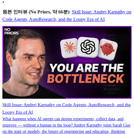
•
원본 인터뷰 (No Priors, 약 66분)
:
Skill Issue: Andrej Karpathy on
Code Agents, AutoResearch, and the Loopy Era of AI
Skill Issue: Andrej Karpathy on Code Agents, AutoResearch, and the
Loopy Era of AI
What happens when AI agents can design experiments, collect data, and
improve — without a human in the loop? Andrej Karpathy joins Sarah Guo
on the state of models, the future of engineering and education, thinking