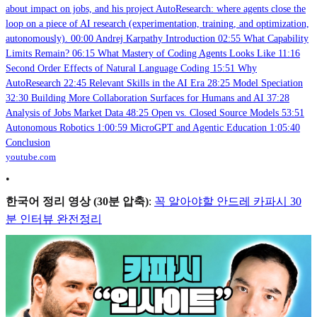
about impact on jobs, and his project AutoResearch: where agents close the
loop on a piece of AI research (experimentation, training, and optimization,
autonomously). 00:00 Andrej Karpathy Introduction 02:55 What Capability
Limits Remain? 06:15 What Mastery of Coding Agents Looks Like 11:16
Second Order Effects of Natural Language Coding 15:51 Why
AutoResearch 22:45 Relevant Skills in the AI Era 28:25 Model Speciation
32:30 Building More Collaboration Surfaces for Humans and AI 37:28
Analysis of Jobs Market Data 48:25 Open vs. Closed Source Models 53:51
Autonomous Robotics 1:00:59 MicroGPT and Agentic Education 1:05:40
Conclusion
youtube.com
•
한국어 정리 영상 (30분 압축)
:
꼭 알아야할 안드레 카파시 30
분 인터뷰 완전정리